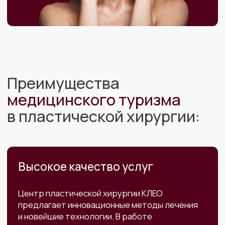
Центр пластической хирургии КЛЕО
предлагает инновационные методы лечения
и новейшие технологии. В работе
используется самое современное
оборудование европейского уровня.
Наши хирурги обладают многолетним опытом
в проведении операций, ежегодно участвуют
в медицинских конгрессах и непрерывно
проходят обучение
Более доступные цены
Стоимость пластических операций
в некоторых случаях ниже, чем в других
крупных городах России и странах Европы.
Пациенты получают возможность сэкономить,
не жертвуя качеством. Это особенно важно
для тех, кто хочет сделать операцию
по доступной цене, сохраняя высокий уровень
медицинской помощи.
Комбинированный отдых
и лечение