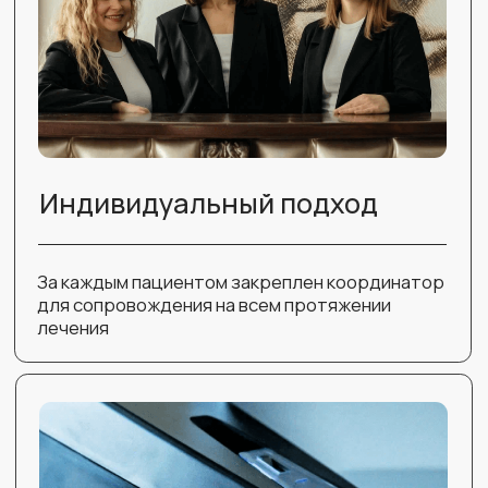
пациента на каждом этапе операции.
Наши специалисты помогут вам
спланировать каждую деталь
—
от предварительных
консультаций до
восстановления после операции.
Мы рады предложить вам профессиональные
услуги по пластической хирургии для жителей
других городов.
Если вы планируете визит к нам для проведения
пластической операции, мы обеспечим вам полный
спектр услуг, включающих не только медицинские
процедуры, но и помощь в организации вашего
пребывания.