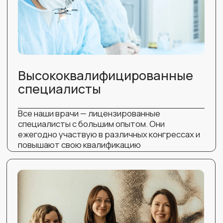
Современное оборудование
Все самое лучшее для наших пациентов (мы
используем только сертифицированные
препараты и лицензионное оборудование,
соответствующее самым высокими мировым
стандартам)
Безопасность
Гарантируем высочайшие стандарты
безопасности, чтобы минимизировать риски
для пациентов. У нас есть собственная
реанимация и круглосуточный стационар для
обеспечения контроля за состоянием