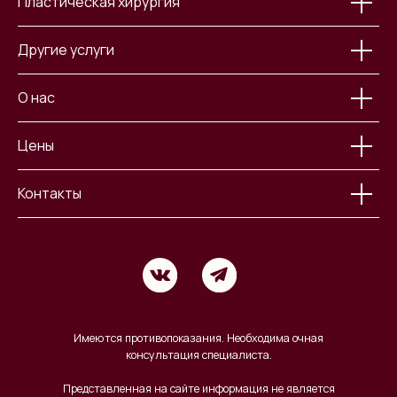
Пластическая хирургия
Другие услуги
О нас
Имеются противопоказания. Необходима очная
консультация специалиста.
Цены
Представленная на сайте информация не является
публичной офертой, определяемой положениями Статьи 437
Гражданского кодекса РФ
Контакты
Лицензия на осуществление медицинской деятельности
№ЛО-39-01-002226 от 10.01.2020
ООО «Центр пластической хирургии»
ОГРН 1163926061254
ИНН 3917044082
КПП 391701001
Политика конфиденциальности